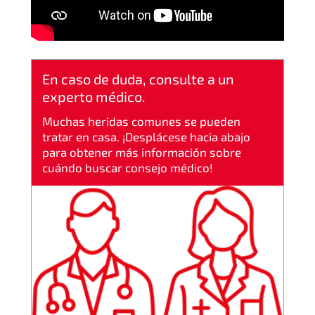
En caso de duda, consulte a un
experto médico.
Muchas heridas comunes se pueden
tratar en casa. ¡Desplácese hacia abajo
para obtener más información sobre
cuándo buscar consejo médico!