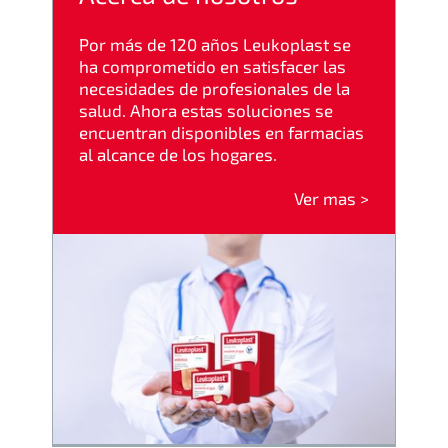
Por más de 120 años Leukoplast se
ha comprometido en satisfacer las
necesidades de profesionales de la
salud. Ahora estas soluciones se
encuentran disponibles en farmacias
al alcance de los hogares.
Ver mas >